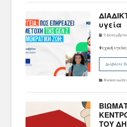
ΔΙΑΔΙΚ
υγεία
Posted
9 Δεκεμβρίο
on
Ψυχική υγεία
Διαβάστε Π
Categories
Ανακοινώσε
ΒΙΩΜΑΤ
ΚΕΝΤΡ
ΤΟΥ Δ