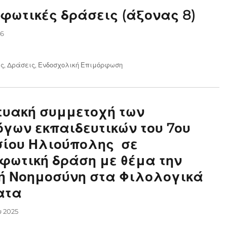
φωτικές δράσεις (άξονας 8)
26
ις
,
Δράσεις
,
Ενδοσχολική Επιμόρφωση
τυακή συμμετοχή των
γων εκπαιδευτικών του 7ου
ίου Ηλιούπολης σε
φωτική δράση με θέμα την
ή Νοημοσύνη στα Φιλολογικά
ατα
υ 2025