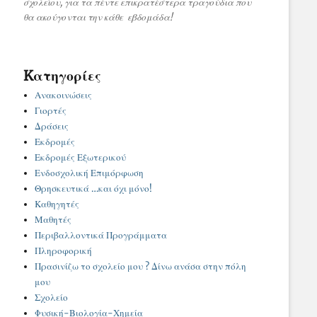
σχολείου, για τα πέντε επικρατέστερα τραγούδια που
θα ακούγονται την κάθε εβδομάδα!
Kατηγορίες
Ανακοινώσεις
Γιορτές
Δράσεις
Εκδρομές
Εκδρομές Εξωτερικού
Ενδοσχολική Επιμόρφωση
Θρησκευτικά …και όχι μόνο!
Καθηγητές
Μαθητές
Περιβαλλοντικά Προγράμματα
Πληροφορική
Πρασινίζω το σχολείο μου ? Δίνω ανάσα στην πόλη
μου
Σχολείο
Φυσική-Βιολογία-Χημεία