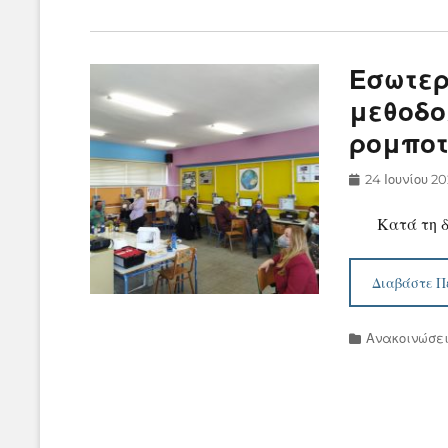
Εσωτερ
μεθοδ
ρομποτ
Posted
24 Ιουνίου 2
on
Κατά τη διά
Διαβάστε Π
Categories
Ανακοινώσε