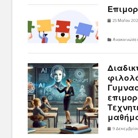
Επιμορ
Posted
25 Μαΐου 20
on
Categories
Ανακοινώσε
Διαδικ
φιλολό
Γυμνασ
επιμορ
Τεχνητ
μαθήμ
Posted
9 Δεκεμβρίο
on