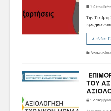
Posted
9 Δεκεμβρίο
on
Την Τετάρτη 
πραγματοποι
Διαβάστε Π
Categories
Ανακοινώσε
ΕΠΙΜΟΡ
ΤΟΥ ΑΞ
ΑΞΙΟΛ
Posted
9 Δεκεμβρίο
on